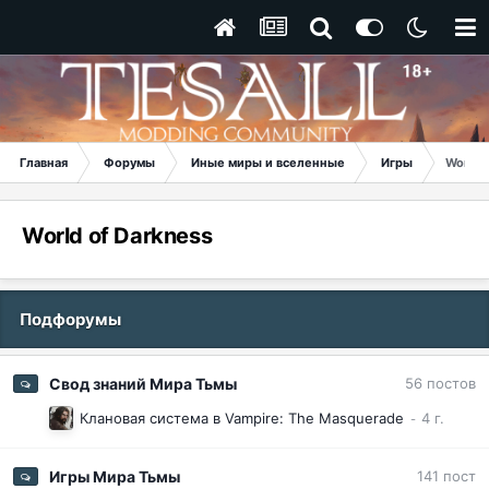
Главная
Форумы
Иные миры и вселенные
Игры
World 
World of Darkness
Подфорумы
Свод знаний Мира Тьмы
56
постов
Клановая система в Vampire: The Masquerade
Игры Мира Тьмы
141
пост