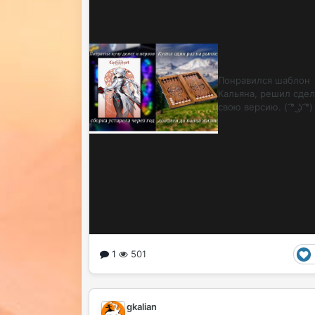
Понравился шаблон
Кальяна, решил сдел
свою версию. ( ͡° ͜ʖ ͡°)
1
501
gkalian