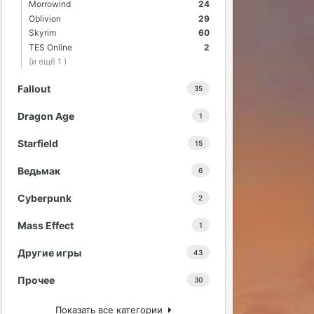
Morrowind
24
Oblivion
29
Skyrim
60
TES Online
2
(и ещё 1 )
Fallout
35
Dragon Age
1
Starfield
15
Ведьмак
6
Cyberpunk
2
Mass Effect
1
Другие игры
43
Прочее
30
Показать все категории