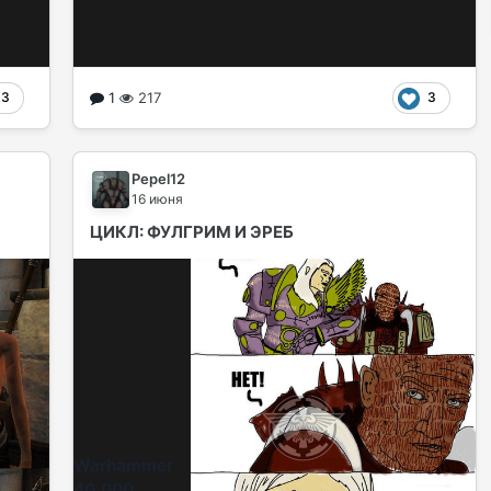
1
217
3
3
Pepel12
16 июня
ЦИКЛ: ФУЛГРИМ И ЭРЕБ
Warhammer
40,000