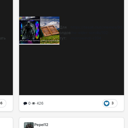
Для
https://tesall.club/memes/93-
олдов
the-elder-scrolls/102-
ать
тут:
morrowind/-r334
0
426
6
3
Pepel12