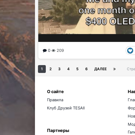
0
209
1
2
3
4
5
6
ДАЛЕЕ
Стра
О сайте
На
Правила
Гла
Клуб Друзей TESAll
Фо
Нов
Мо
Партнеры
Гал