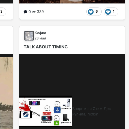
0
339
3
6
1
Кафкa
28 мая
TALK ABOUT TIMING
Вовремя я Стим Дек
купила, пхпхп.