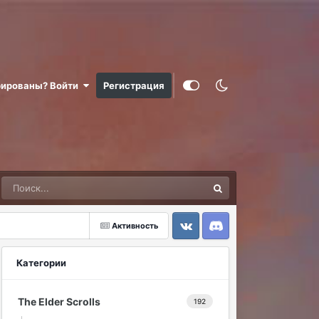
рированы? Войти
Регистрация
Активность
VK
Discord
Категории
The Elder Scrolls
192