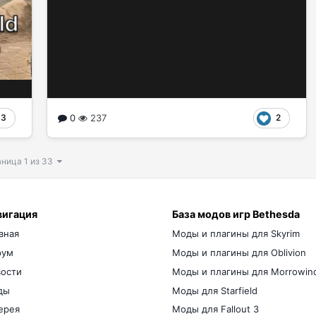
0
237
3
2
ница 1 из 33
вигация
База модов игр Bethesda
вная
Моды и плагины для Skyrim
рум
Моды и плагины для Oblivion
ости
Моды и плагины для Morrowin
ды
Моды для Starfield
ерея
Моды для Fallout 3