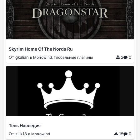
Skyrim Home Of The Nords Ru
От gkalian
2
0
в Morrowind, Глобальные плагины
Тень Наследия
От zilik18
15
0
в Morrowind