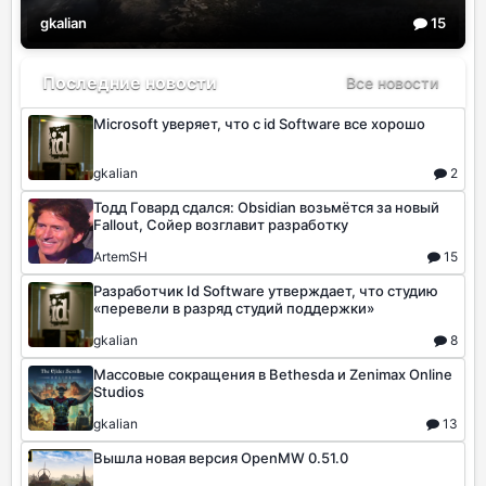
gkalian
15
Последние новости
Все новости
Microsoft уверяет, что с id Software все хорошо
gkalian
2
Тодд Говард сдался: Obsidian возьмётся за новый
Fallout, Сойер возглавит разработку
ArtemSH
15
Разработчик Id Software утверждает, что студию
«перевели в разряд студий поддержки»
gkalian
8
Массовые сокращения в Bethesda и Zenimax Online
Studios
gkalian
13
Вышла новая версия OpenMW 0.51.0