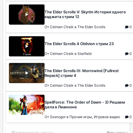
The Elder Scrolls V: Skyrim История одного
каджита стрим 12
От Celman Ctraik в The Elder Scrolls
0
The Elder Scrolls 4 Oblivion стрим 23
От Celman Ctraik в Starfield
0
The Elder Scrolls III: Morrowind [Fullrest
Repack] стрим 4
От Celman Ctraik в The Elder Scrolls
0
SpellForce: The Order of Dawn - 3) Решаем
дела в Лианноне
От Sosnogor в Прочие игры, Игровое видео
0
Последние мемы
Все мемы