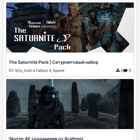
The Saturnite Pack | Сатурнитовый набор
От bro_nod
0
0
в Fallout 4, Броня
Skyrim AE сохранения от Arathmir