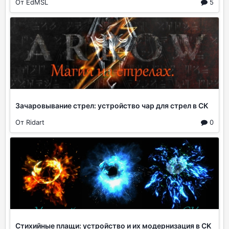
От EdMSL
5
Зачаровывание стрел: устройство чар для стрел в СК
От Ridart
0
Стихийные плащи: устройство и их модернизация в CK