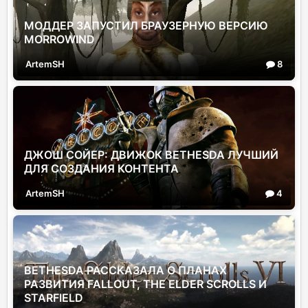
МОДДЕР ЗАПУСТИЛ БРАУЗЕРНУЮ ВЕРСИЮ
MORROWIND
ArtemSH
8
ДЖОШ СОЙЕР: ДВИЖОК BETHESDA ЛУЧШИЙ
ДЛЯ СОЗДАНИЯ КОНТЕНТА
ArtemSH
4
BETHESDA РАССКАЗАЛА О ПЛАНАХ
РАЗВИТИЯ FALLOUT, THE ELDER SCROLLS И
STARFIELD