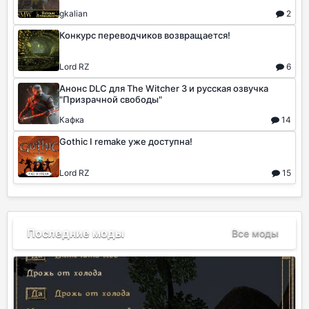
gkalian
2
Конкурс переводчиков возвращается!
Lord RZ
6
Анонс DLC для The Witcher 3 и русская озвучка
"Призрачной свободы"
Кафкa
14
Gothic I remake уже доступна!
Lord RZ
15
Последние моды
Все моды