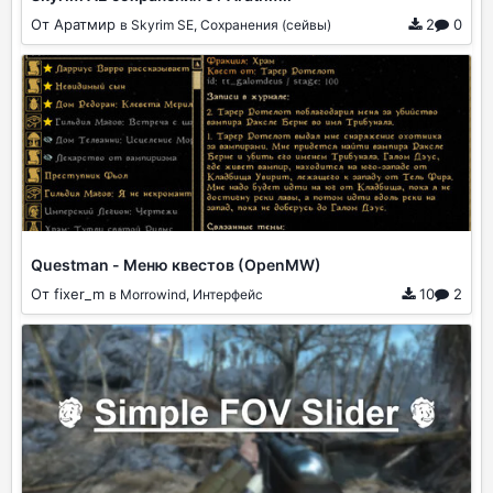
От Аратмир
2
0
в Skyrim SE, Сохранения (сейвы)
Questman - Меню квестов (OpenMW)
От fixer_m
10
2
в Morrowind, Интерфейс