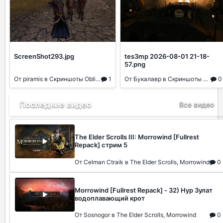
ScreenShot293.jpg
tes3mp 2026-08-01 21-18-
57.png
От piramis
в Скриншоты Oblivion
1
От Букалавр
в Скриншоты Morrowind
0
Последние видео
Все видео
The Elder Scrolls III: Morrowind [Fullrest
Repack] стрим 5
От Celman Ctraik в The Elder Scrolls, Morrowind
0
Morrowind [Fullrest Repack] - 32) Нур Зулат
водоплавающий крот
От Sosnogor в The Elder Scrolls, Morrowind
0