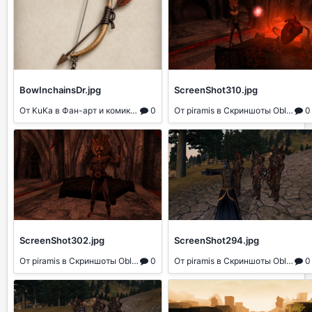
BowInchainsDr.jpg
ScreenShot310.jpg
От KuKa
в Фан-арт и комиксы
0
От piramis
в Скриншоты Oblivion
0
ScreenShot302.jpg
ScreenShot294.jpg
От piramis
в Скриншоты Oblivion
0
От piramis
в Скриншоты Oblivion
0