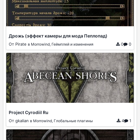
Дрожь (эффект камеры для мода Пеплопад)
От Pirate
0
0
в Morrowind, Геймплей и изменения
Project Cyrodiil Ru
От gkalian
4
1
в Morrowind, Глобальные плагины