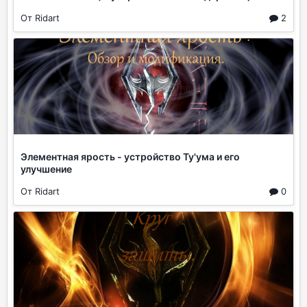
От Ridart
2
Элементная ярость - устройство Ту'ума и его
улучшение
От Ridart
0