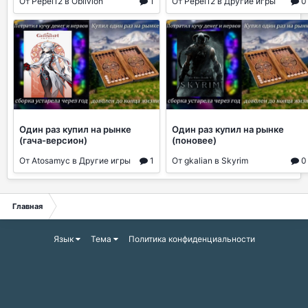
От Pepel12 в Oblivion
1
От Pepel12 в Другие игры
0
Один раз купил на рынке
Один раз купил на рынке
(гача-версион)
(поновее)
От Atosamyc в Другие игры
1
От gkalian в Skyrim
0
Главная
Язык
Тема
Политика конфиденциальности