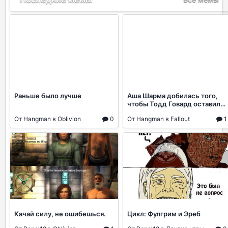
Раньше было лучше
Аша Шарма добилась того,
чтобы Тодд Говард оставил
Fallout 76 и принялся за
От Hangman в Oblivion
0
От Hangman в Fallout
1
разработку пятой части.
Качай силу, не ошибешься.
Цикл: Фулгрим и Эреб