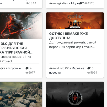
ия
3344
Автор
gkalian
в
Моды
2
4525
GOTHIC I REMAKE УЖЕ
ДОСТУПНА!
Долгожданный ремейк самой
 DLC ДЛЯ THE
первой из серии игр Готика
ER 3 И РУССКАЯ
вышел в релиз
КА "ПРИЗРАЧНОЙ
ДЫ"
 сводка новостей из
 Project.
афкa
в
Игровые
14
Автор
Lord RZ
в
Игровые
15
5977
новости
5954