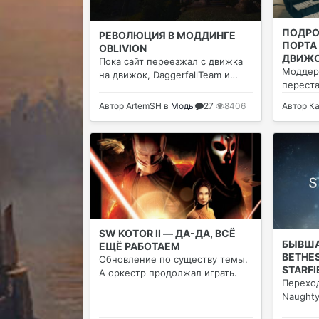
ПОДРО
РЕВОЛЮЦИЯ В МОДДИНГЕ
ПОРТА
OBLIVION
ДВИЖО
Пока сайт переезжал с движка
Моддер
на движок, DaggerfallTeam и
переста
GOOGLEPOX почти в одиночку
энтузиа
сотворили революцию в
Автор
ArtemSH
в
Моды
27
8406
Автор
К
моддинге нашей любимой игры.
SW KOTOR II — ДА-ДА, ВСЁ
БЫВШ
ЕЩЁ РАБОТАЕМ
BETHE
Обновление по существу темы.
STARFI
А оркестр продолжал играть.
UNREAL
Переход
Naughty
Engine 