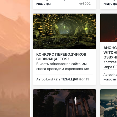
индустрия
3002
индустр
АНОНС
WITCH
КОНКУРС ПЕРЕВОДЧИКОВ
ОЗВУЧ
ВОЗВРАЩАЕТСЯ!
СВОБО
Краткая
В честь обновления сайта мы
мира CD
снова проводим соревнование
Автор
К
Автор
Lord RZ
в
TESALL
6
5419
новости