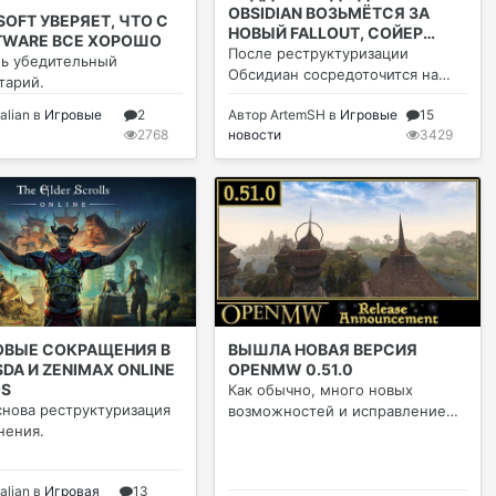
OBSIDIAN ВОЗЬМЁТСЯ ЗА
OFT УВЕРЯЕТ, ЧТО С
НОВЫЙ FALLOUT, СОЙЕР
FTWARE ВСЕ ХОРОШО
ВОЗГЛАВИТ РАЗРАБОТКУ
После реструктуризации
нь убедительный
Обсидиан сосредоточится на
тарий.
новой части Fallout
alian
в
Игровые
2
Автор
ArtemSH
в
Игровые
15
2768
новости
3429
ВЫЕ СОКРАЩЕНИЯ В
ВЫШЛА НОВАЯ ВЕРСИЯ
DA И ZENIMAX ONLINE
OPENMW 0.51.0
OS
Как обычно, много новых
снова реструктуризация
возможностей и исправление
нения.
различных багов.
alian
в
Игровая
13