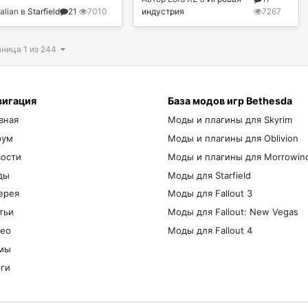
alian
в
Starfield
21
7010
индустрия
7267
ница 1 из 244
вигация
База модов игр Bethesda
вная
Моды и плагины для Skyrim
рум
Моды и плагины для Oblivion
ости
Моды и плагины для Morrowin
ды
Моды для Starfield
ерея
Моды для Fallout 3
тьи
Моды для Fallout: New Vegas
ео
Моды для Fallout 4
мы
ги