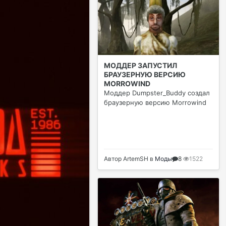
МОДДЕР ЗАПУСТИЛ
БРАУЗЕРНУЮ ВЕРСИЮ
MORROWIND
Моддер Dumpster_Buddy создал
браузерную версию Morrowind
Автор
ArtemSH
в
Моды
8
1522