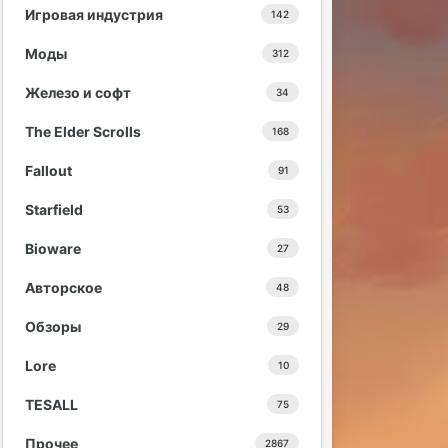
Игровая индустрия
142
Моды
312
Железо и софт
34
The Elder Scrolls
168
Fallout
91
Starfield
53
Bioware
27
Авторское
48
Обзоры
29
Lore
10
TESALL
75
Прочее
2867