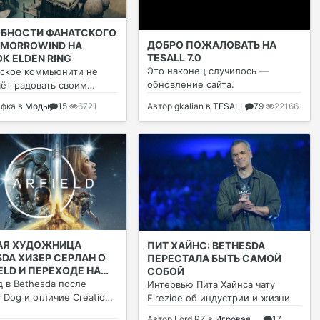
БНОСТИ ФАНАТСКОГО
ДОБРО ПОЖАЛОВАТЬ НА
 MORROWIND НА
TESALL 7.0
К ELDEN RING
Это наконец случилось —
ское коммьюнити не
обновление сайта.
ёт радовать своим
змом.
афкa
в
Моды
15
6721
Автор
gkalian
в
TESALL
79
22166
АЯ ХУДОЖНИЦА
ПИТ ХАЙНС: BETHESDA
SDA ХИЗЕР СЕРЛАН О
ПЕРЕСТАЛА БЫТЬ САМОЙ
ELD И ПЕРЕХОДЕ НА
СОБОЙ
 ENGINE
 в Bethesda после
Интервью Пита Хайнса чату
 Dog и отличие Creation
Firezide об индустрии и жизни
от Unreal Engine.
Автор
Lord RZ
в
Игровая
17