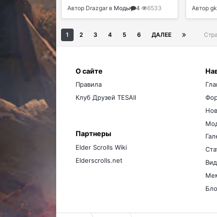
Автор
Drazgar
в
Моды
4
6533
Автор
gk
1
2
3
4
5
6
ДАЛЕЕ
Стра
О сайте
На
Правила
Гла
Клуб Друзей TESAll
Фо
Нов
Мо
Партнеры
Гал
Elder Scrolls Wiki
Ста
Elderscrolls.net
Вид
Ме
Бло