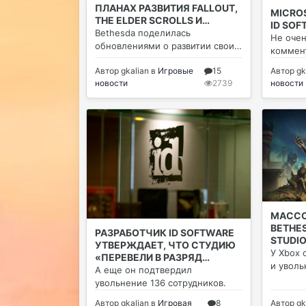
ПЛАНАХ РАЗВИТИЯ FALLOUT,
MICROS
THE ELDER SCROLLS И
ID SO
STARFIELD
Bethesda поделилась
Не оче
обновлениями о развитии своих
коммен
флагманских франшиз на неделе
Автор
gkalian
в
Игровые
15
Автор
gk
спустя после массовых
новости
2739
новости
сокращений в компании и
подразделениях Xbox.
МАССО
BETHES
РАЗРАБОТЧИК ID SOFTWARE
STUDI
УТВЕРЖДАЕТ, ЧТО СТУДИЮ
У Xbox 
«ПЕРЕВЕЛИ В РАЗРЯД
и уволь
СТУДИЙ ПОДДЕРЖКИ»
А еще он подтвердил
увольнение 136 сотрудников.
Автор
gkalian
в
Игровая
8
Автор
gk