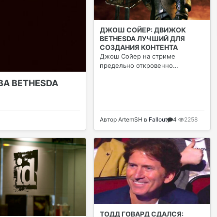
ДЖОШ СОЙЕР: ДВИЖОК
BETHESDA ЛУЧШИЙ ДЛЯ
СОЗДАНИЯ КОНТЕНТА
Джош Сойер на стриме
предельно откровенно
высказался о движке Бесезды и
ВА BETHESDA
процессе создания Нью Вегаса
Автор
ArtemSH
в
Fallout
4
2258
ТОДД ГОВАРД СДАЛСЯ: