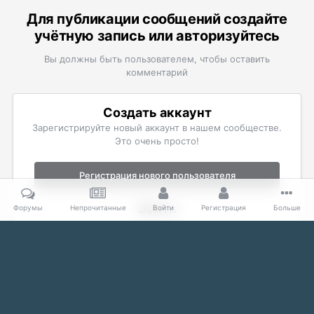
Для публикации сообщений создайте
учётную запись или авторизуйтесь
Вы должны быть пользователем, чтобы оставить
комментарий
Создать аккаунт
Зарегистрируйте новый аккаунт в нашем сообществе.
Это очень просто!
Регистрация нового пользователя
Войти
Форумы
Непрочитанные
Войти
Регистрация
Больше
Уже есть аккаунт? Войти в систему.
Войти
Главная
Галерея
The Elder Scrolls
Скриншоты Oblivion