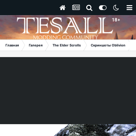
Главная
Галерея
The Elder Scrolls
Скриншоты Oblivion