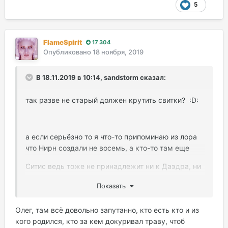
5
FlameSpirit
17 304
Опубликовано
18 ноября, 2019
В 18.11.2019 в 10:14, sandstorm сказал:
так разве не старый должен крутить свитки? :D:
а если серьёзно то я что-то припоминаю из лора
что Нирн создали не восемь, а кто-то там еще
Ситис ведь тоже не принадлежит ни к Даэдра, ни
к Аэдра
Показать
Олег, там всё довольно запутанно, кто есть кто и из
з.ы. как всегда чет там сказал не в тему, даже не
кого родился, кто за кем докуривал траву, чтоб
прочитав пару комментов ниже :laugh: