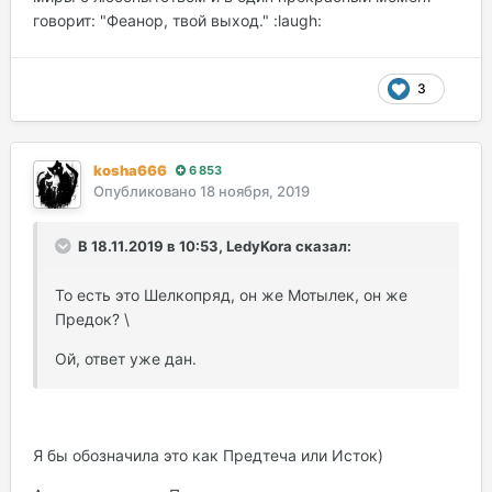
говорит: "Феанор, твой выход." :laugh:
3
kosha666
6 853
Опубликовано
18 ноября, 2019
В 18.11.2019 в 10:53, LedyKora сказал:
То есть это Шелкопряд, он же Мотылек, он же
Предок? \
Ой, ответ уже дан.
Я бы обозначила это как Предтеча или Исток)