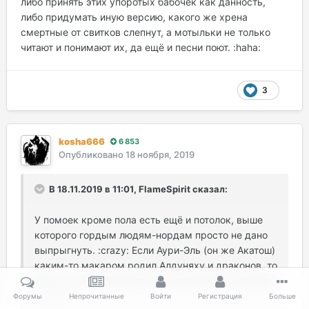
либо принять этих упоротых бабочек как данность,
либо придумать иную версию, какого же хрена
смертные от свитков слепнут, а мотыльки не только
читают и понимают их, да ещё и песни поют. :haha:
3
kosha666
6 853
Опубликовано
18 ноября, 2019
В 18.11.2019 в 11:01, FlameSpirit сказал:
У помоек кроме пола есть ещё и потолок, выше
которого гордым людям-нордам просто не дано
выпрыгнуть. :crazy: Если Аури-Эль (он же Акатош)
каким-то макаром родил Алдуняху и драконов, то
боги уже как минимум выше понимания людишек.
:spiteful:
Форумы
Непрочитанные
Войти
Регистрация
Больше