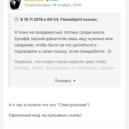
Опубликовано
18 ноября, 2019
В 18.11.2019 в 09:34, FlameSpirit сказал:
Я тоже не продвинутый, потому среди многа
букафф лорной демагогии лишь ищу нужные мне
сведения, чтобы было за что цепляться и
подправить в свою пользу, если понадобится. :D:
Надеюсь, что скоро (через неделю-две) главу
допишу. :crazy: Эти скрины, я, как всегда, сделал
наперёд, чтоб можно было несколько раз
использовать в сюжете, и в который раз выручил
Показать
мод "Спектроэззия". :D:
А я так и поняла что это "Спектроэззия")
Офигенный мод на красивые скилы)