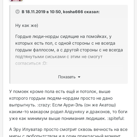
В 18.11.2019 в 10:50, kosha666 сказал:
Ну как же)
Гордые люди-норды сидящие на помойках, у
которых есть пол, с одной стороны с не всегда
гордым фаллосом, а с другой стороны с не всегда
подтянутыми сиськами с этим не смогут
согласиться :D:
Боги не имеют прав не быть как они :pardon: )
Показать
У помоек кроме пола есть ещё и потолок, выше
которого гордым людям-нордам просто не дано
выпрыгнуть. :crazy: Если Аури-Эль (он же Акатош)
каким-то макаром родил Алдуняху и драконов, то боги
уже как минимум выше понимания людишек. :spiteful:
А Эру Илуватар просто смотрит сквозь вечность на все
миры с любопытством и в один прекрасный момент