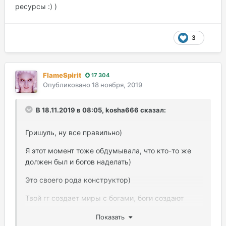
ресурсы :) )
3
FlameSpirit
17 304
Опубликовано
18 ноября, 2019
В 18.11.2019 в 08:05, kosha666 сказал:
Гришуль, ну все правильно)
Я этот момент тоже обдумывала, что кто-то же
должен был и богов наделать)
Это своего рода конструктор)
Твой гг создает миры с богами, боги создают
божественные планы и планеты с разными
Показать
живыми микроорганизмами, а микроорганизмы