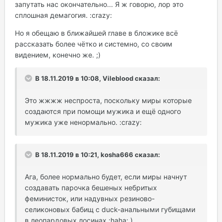
запутать нас окончательно... Я ж говорю, лор это
сплошная демагогия. :crazy:
Но я обещаю в ближайшей главе в бложике всё
рассказать более чётко и системно, со своим
видением, конечно же. ;)
В 18.11.2019 в 10:08, Vileblood сказал:
Это жжжж неспроста, поскольку миры которые
создаются при помощи мужика и ещё одного
мужика уже ненормально. :crazy:
В 18.11.2019 в 10:21, kosha666 сказал:
Ага, более нормально будет, если миры начнут
создавать парочка бешеных небритых
феминисток, или надувных резиново-
селиконовых бабищ с duck-анальными губищами
в леопардовых лосинах :haha: )