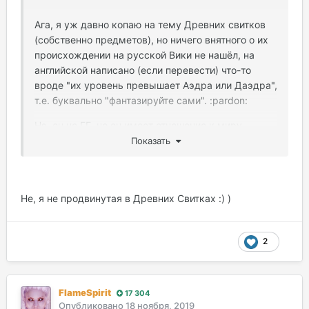
Ага, я уж давно копаю на тему Древних свитков
(собственно предметов), но ничего внятного о их
происхождении на русской Вики не нашёл, на
английской написано (если перевести) что-то
вроде "их уровень превышает Аэдра или Даэдра",
т.е. буквально "фантазируйте сами". :pardon:
Нэ, он не ГГ, но он имеет отношение к миру,
откуда пришёл мой ГГ.
Показать
PS: Думаю, Катя уже догадалась. :mosking:
Не, я не продвинутая в Древних Свитках :) )
2
FlameSpirit
17 304
Опубликовано
18 ноября, 2019