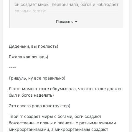
он создаёт миры, первоначала, богов и наблюдает
за ними. :crazy:
Некто, кем я восполняю пробел лора о
Показать
происхождении Свитков, а их, как я выяснил, ни
один из эт'Ада не создавал; и в первую очередь
сей мужик тот, кто должен связать два мира. :D:
Дяденьки, вы прелесть)
Ржала как лошадь)
----
Гришуль, ну все правильно)
Я этот момент тоже обдумывала, что кто-то же должен
был и богов наделать)
Это своего рода конструктор)
Твой гг создает миры с богами, боги создают
божественные планы и планеты с разными живыми
микроорганизмами, а микроорганизмы создают