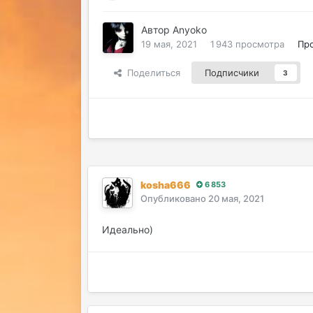
Автор
Anyoko
19 мая, 2021
1 943 просмотра
Пр
Поделиться
Подписчики
3
kosha666
6 853
Опубликовано
20 мая, 2021
Идеально)