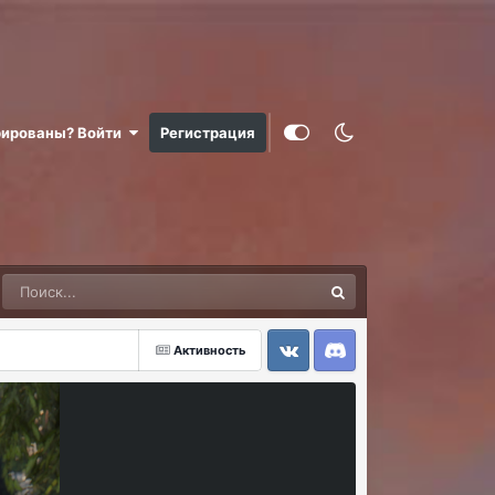
рированы? Войти
Регистрация
Активность
VK
Discord