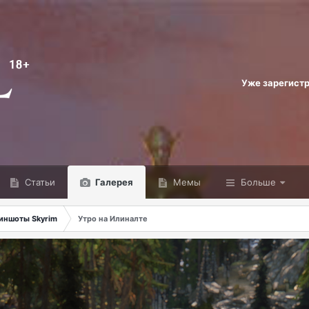
Уже зарегист
Статьи
Галерея
Мемы
Больше
иншоты Skyrim
Утро на Илиналте