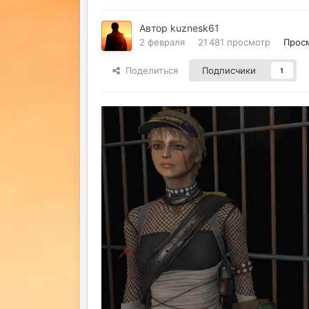
Автор
kuznesk61
2 февраля
21 481 просмотр
Прос
Поделиться
Подписчики
1