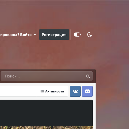
рированы? Войти
Регистрация
Активность
VK
Discord