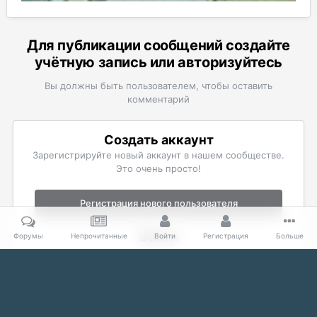
Для публикации сообщений создайте
учётную запись или авторизуйтесь
Вы должны быть пользователем, чтобы оставить
комментарий
Создать аккаунт
Зарегистрируйте новый аккаунт в нашем сообществе.
Это очень просто!
Регистрация нового пользователя
Войти
Форумы
Непрочитанные
Войти
Регистрация
Больше
Уже есть аккаунт? Войти в систему.
Войти