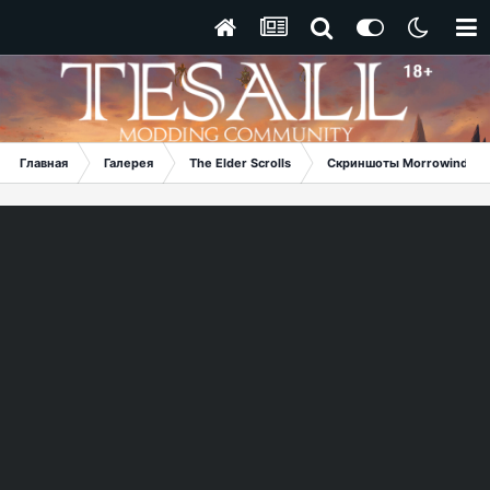
Главная
Галерея
The Elder Scrolls
Скриншоты Morrowind