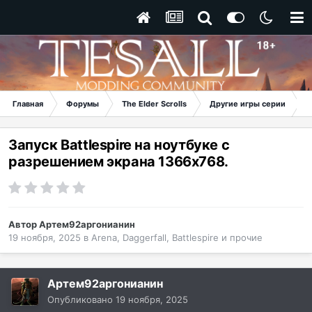
Главная
Форумы
The Elder Scrolls
Другие игры серии
Запуск Battlеspire на ноутбуке с
разрешением экрана 1366x768.
Автор
Артем92аргонианин
19 ноября, 2025
в
Arena, Daggerfall, Battlespire и прочие
Артем92аргонианин
Опубликовано
19 ноября, 2025