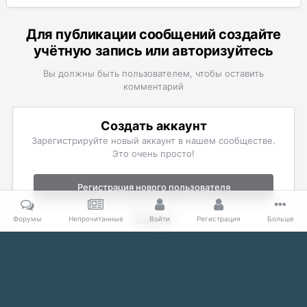
Для публикации сообщений создайте
учётную запись или авторизуйтесь
Вы должны быть пользователем, чтобы оставить
комментарий
Создать аккаунт
Зарегистрируйте новый аккаунт в нашем сообществе.
Это очень просто!
Регистрация нового пользователя
Войти
Форумы
Непрочитанные
Войти
Регистрация
Больше
Уже есть аккаунт? Войти в систему.
Войти