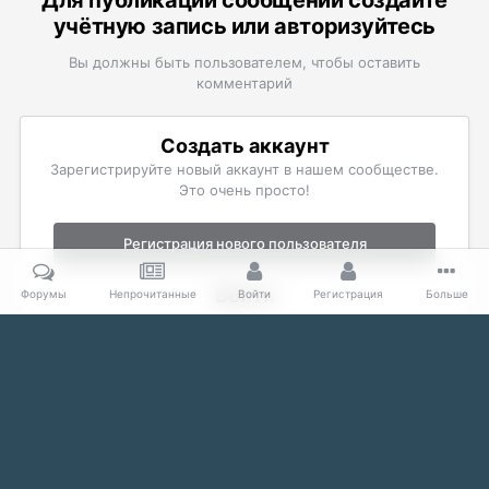
Для публикации сообщений создайте
учётную запись или авторизуйтесь
Вы должны быть пользователем, чтобы оставить
комментарий
Создать аккаунт
Зарегистрируйте новый аккаунт в нашем сообществе.
Это очень просто!
Регистрация нового пользователя
Войти
Форумы
Непрочитанные
Войти
Регистрация
Больше
Уже есть аккаунт? Войти в систему.
Войти
Главная
Галерея
The Elder Scrolls
Скриншоты Oblivion