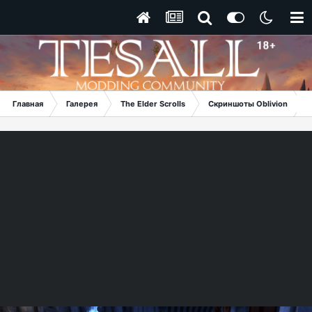
Главная
Галерея
The Elder Scrolls
Скриншоты Oblivion