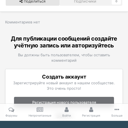
Поделиться
Подписчики
0
Комментариев нет
Для публикации сообщений создайте
учётную запись или авторизуйтесь
Вы должны быть пользователем, чтобы оставить
комментарий
Создать аккаунт
Зарегистрируйте новый аккаунт в нашем сообществе.
Это очень просто!
Регистрация нового пользователя
Войти
Форумы
Непрочитанные
Войти
Регистрация
Больше
Уже есть аккаунт? Войти в систему.