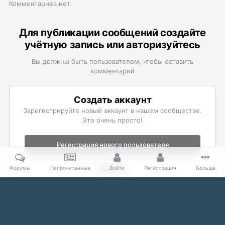
Комментариев нет
Для публикации сообщений создайте
учётную запись или авторизуйтесь
Вы должны быть пользователем, чтобы оставить
комментарий
Создать аккаунт
Зарегистрируйте новый аккаунт в нашем сообществе.
Это очень просто!
Регистрация нового пользователя
Войти
Форумы
Непрочитанные
Войти
Регистрация
Больше
Уже есть аккаунт? Войти в систему.
Войти