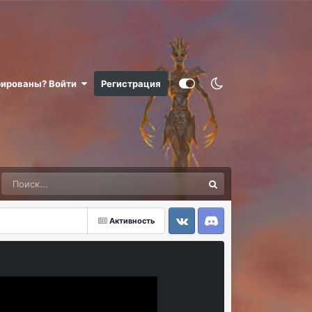
рированы? Войти
Регистрация
Активность
VK
Discord