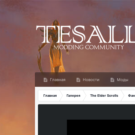
Главная
Новости
Моды
Главная
Галерея
The Elder Scrolls
Фан