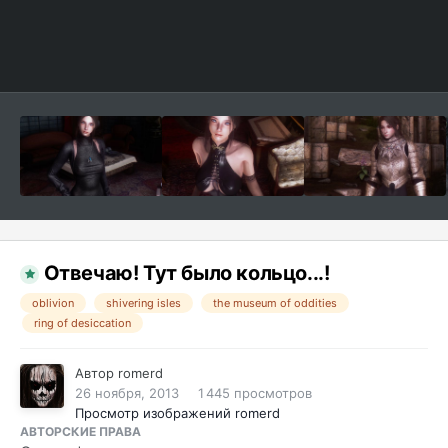
Отвечаю! Тут было кольцо...!
oblivion
shivering isles
the museum of oddities
ring of desiccation
Автор
romerd
26 ноября, 2013
1 445 просмотров
Просмотр изображений romerd
АВТОРСКИЕ ПРАВА