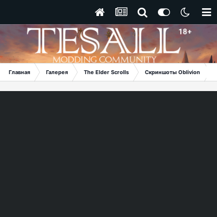
Главная
Галерея
The Elder Scrolls
Скриншоты Oblivion