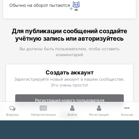
Обычно на оборот пытаются
Для публикации сообщений создайте
учётную запись или авторизуйтесь
Вы должны быть пользователем, чтобы оставить
комментарий
Создать аккаунт
Зарегистрируйте новый аккаунт в нашем сообществе.
Это очень просто!
Регистрация нового пользователя
Войти
Форумы
Непрочитанные
Войти
Регистрация
Больше
Уже есть аккаунт? Войти в систему.
Войти