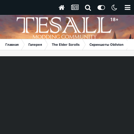
Главная
Галерея
The Elder Scrolls
Скриншоты Oblivion