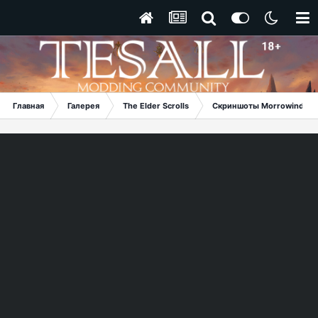
Главная
Галерея
The Elder Scrolls
Скриншоты Morrowind