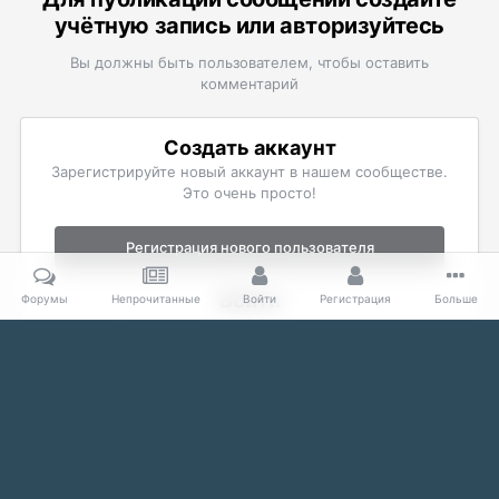
учётную запись или авторизуйтесь
Вы должны быть пользователем, чтобы оставить
комментарий
Создать аккаунт
Зарегистрируйте новый аккаунт в нашем сообществе.
Это очень просто!
Регистрация нового пользователя
Войти
Форумы
Непрочитанные
Войти
Регистрация
Больше
Уже есть аккаунт? Войти в систему.
Войти
Главная
Галерея
Fallout
Скриншоты Fallout 3
Похождени