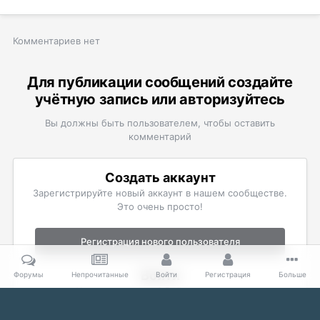
Комментариев нет
Для публикации сообщений создайте
учётную запись или авторизуйтесь
Вы должны быть пользователем, чтобы оставить
комментарий
Создать аккаунт
Зарегистрируйте новый аккаунт в нашем сообществе.
Это очень просто!
Регистрация нового пользователя
Войти
Форумы
Непрочитанные
Войти
Регистрация
Больше
Уже есть аккаунт? Войти в систему.