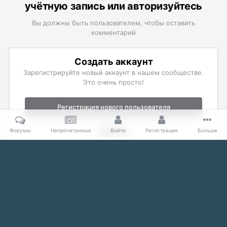
учётную запись или авторизуйтесь
Вы должны быть пользователем, чтобы оставить
комментарий
Создать аккаунт
Зарегистрируйте новый аккаунт в нашем сообществе.
Это очень просто!
Регистрация нового пользователя
Войти
Форумы
Непрочитанные
Войти
Регистрация
Больше
Уже есть аккаунт? Войти в систему.
Войти
Главная
Галерея
The Elder Scrolls
Скриншоты Skyrim
О