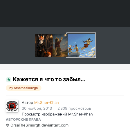
Кажется я что то забыл...
by orsathesimurgh
Автор
Mr.Sher-Khan
30 ноября, 2013
2 309 просмотров
Просмотр изображений Mr.Sher-Khan
АВТОРСКИЕ ПРАВА
© OrsaTheSimurgh.deviantart.com