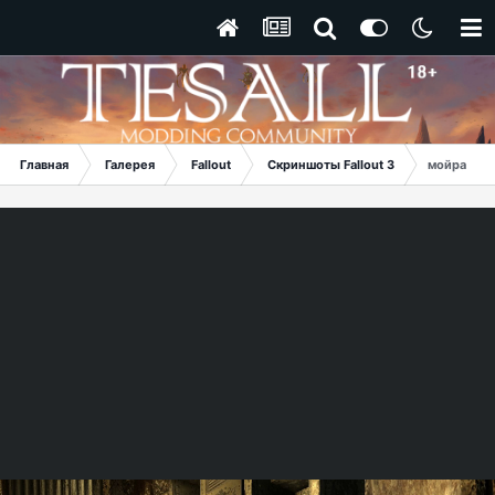
Главная
Галерея
Fallout
Скриншоты Fallout 3
мойра