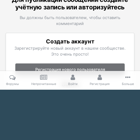
учётную запись или авторизуйтесь
Вы должны быть пользователем, чтобы оставить
комментарий
Создать аккаунт
Зарегистрируйте новый аккаунт в нашем сообществе.
Это очень просто!
Регистрация нового пользователя
Войти
Форумы
Непрочитанные
Войти
Регистрация
Больше
Уже есть аккаунт? Войти в систему.
Войти
Главная
Галерея
Fallout
Скриншоты Fallout 3
мойра