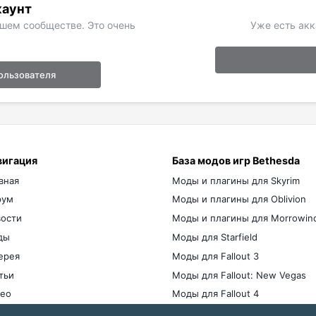
каунт
ашем сообществе. Это очень
Уже есть акк
ользователя
вигация
База модов игр Bethesda
вная
Моды и плагины для Skyrim
рум
Моды и плагины для Oblivion
ости
Моды и плагины для Morrowin
ды
Моды для Starfield
ерея
Моды для Fallout 3
тьи
Моды для Fallout: New Vegas
ео
Моды для Fallout 4
мы