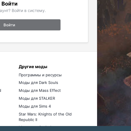
Войти
аунт? Войти в систему.
Войти
Другие моды
Программы и ресурсы
Моды для Dark Souls
d
Моды для Mass Effect
Моды для STALKER
Моды для Sims 4
Star Wars: Knights of the Old
Republic II
Моды для Stellaris