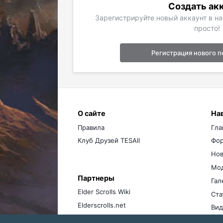
Создать ак
Зарегистрируйте новый аккаунт в н
просто!
Регистрация нового п
О сайте
На
Правила
Гла
Клуб Друзей TESAll
Фо
Нов
Мо
Партнеры
Гал
Elder Scrolls Wiki
Ста
Elderscrolls.net
Вид
Ме