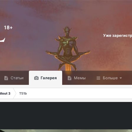
Уже зарегист
Статьи
Галерея
Мемы
Больше
lout 3
Т51b