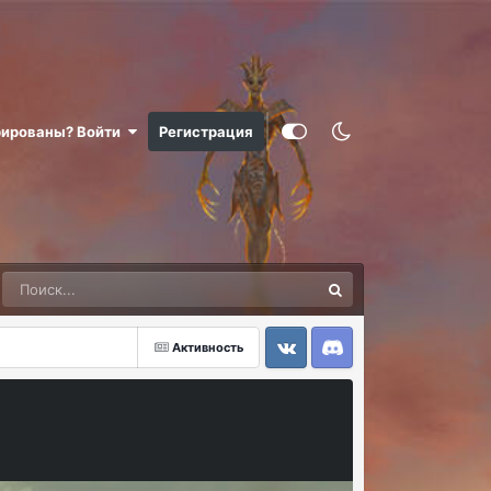
рированы? Войти
Регистрация
Активность
VK
Discord