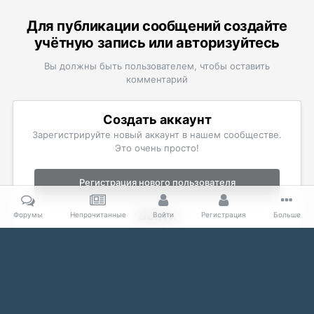
Для публикации сообщений создайте
учётную запись или авторизуйтесь
Вы должны быть пользователем, чтобы оставить
комментарий
Создать аккаунт
Зарегистрируйте новый аккаунт в нашем сообществе.
Это очень просто!
Регистрация нового пользователя
Войти
Форумы
Непрочитанные
Войти
Регистрация
Больше
Уже есть аккаунт? Войти в систему.
Войти