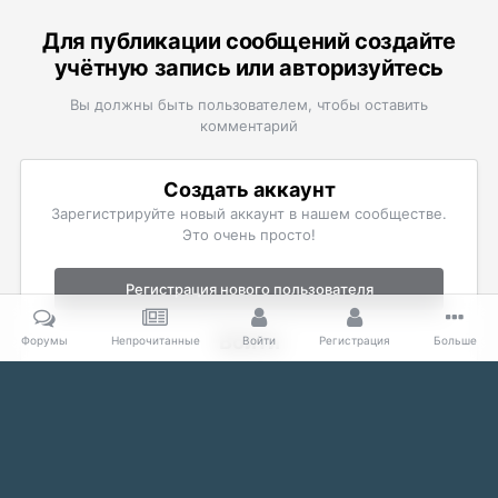
Для публикации сообщений создайте
учётную запись или авторизуйтесь
Вы должны быть пользователем, чтобы оставить
комментарий
Создать аккаунт
Зарегистрируйте новый аккаунт в нашем сообществе.
Это очень просто!
Регистрация нового пользователя
Войти
Форумы
Непрочитанные
Войти
Регистрация
Больше
Уже есть аккаунт? Войти в систему.
Войти