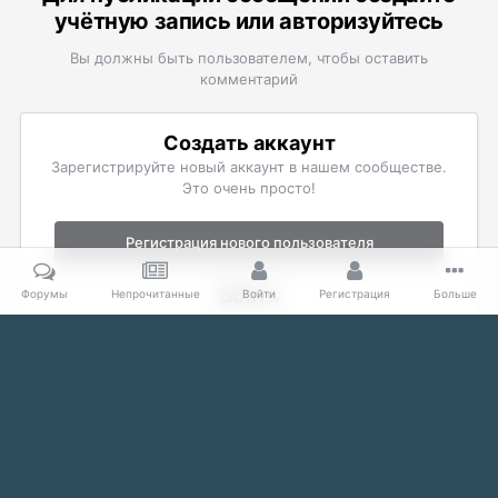
учётную запись или авторизуйтесь
Вы должны быть пользователем, чтобы оставить
комментарий
Создать аккаунт
Зарегистрируйте новый аккаунт в нашем сообществе.
Это очень просто!
Регистрация нового пользователя
Войти
Форумы
Непрочитанные
Войти
Регистрация
Больше
Уже есть аккаунт? Войти в систему.
Войти
Главная
Галерея
The Elder Scrolls
Фан-арт и комиксы
B