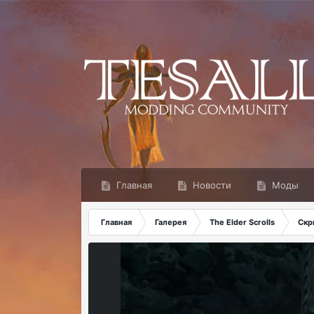
Главная
Новости
Моды
Главная
Галерея
The Elder Scrolls
Скр