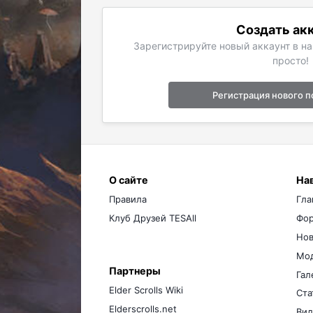
Создать ак
Зарегистрируйте новый аккаунт в н
просто!
Регистрация нового п
О сайте
На
Правила
Гла
Клуб Друзей TESAll
Фо
Нов
Мо
Партнеры
Гал
Elder Scrolls Wiki
Ста
Elderscrolls.net
Вид