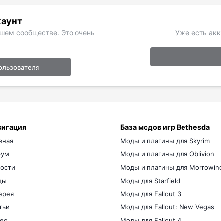
каунт
ашем сообществе. Это очень
Уже есть акк
ользователя
вигация
База модов игр Bethesda
вная
Моды и плагины для Skyrim
рум
Моды и плагины для Oblivion
ости
Моды и плагины для Morrowin
ды
Моды для Starfield
ерея
Моды для Fallout 3
тьи
Моды для Fallout: New Vegas
ео
Моды для Fallout 4