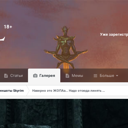
Уже зарегист
Статьи
Галерея
Мемы
Больше
иншоты Skyrim
Наверно это ЖОПАа... Надо отсюда линять ...