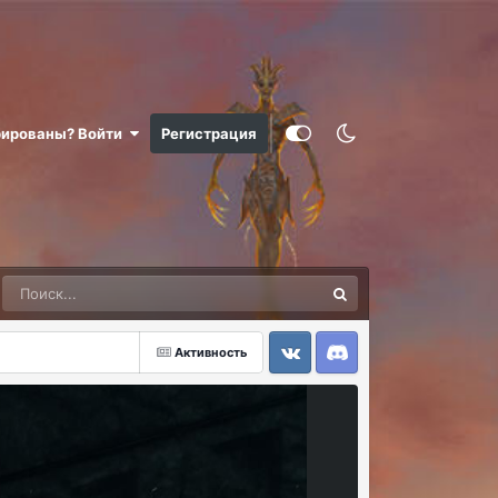
рированы? Войти
Регистрация
Активность
VK
Discord