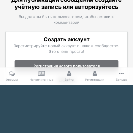
учётную запись или авторизуйтесь
Вы должны быть пользователем, чтобы оставить
комментарий
Создать аккаунт
Зарегистрируйте новый аккаунт в нашем сообществе.
Это очень просто!
Регистрация нового пользователя
Войти
Форумы
Непрочитанные
Войти
Регистрация
Больше
Уже есть аккаунт? Войти в систему.
Войти
Главная
Галерея
The Elder Scrolls
Скриншоты Skyrim
Fe