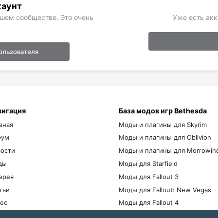
каунт
ашем сообществе. Это очень
Уже есть акк
ользователя
вигация
База модов игр Bethesda
вная
Моды и плагины для Skyrim
рум
Моды и плагины для Oblivion
ости
Моды и плагины для Morrowin
ды
Моды для Starfield
ерея
Моды для Fallout 3
тьи
Моды для Fallout: New Vegas
ео
Моды для Fallout 4
мы