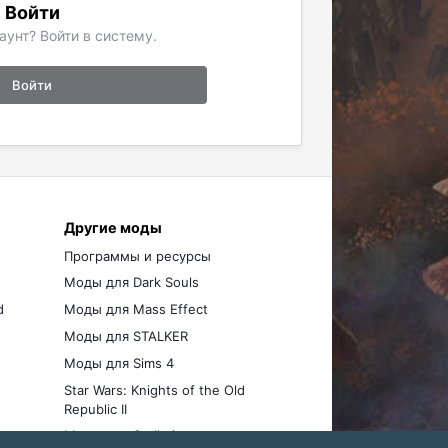
Войти
аунт? Войти в систему.
Войти
Другие моды
Программы и ресурсы
Моды для Dark Souls
d
Моды для Mass Effect
Моды для STALKER
Моды для Sims 4
Star Wars: Knights of the Old
Republic II
Моды для Stellaris