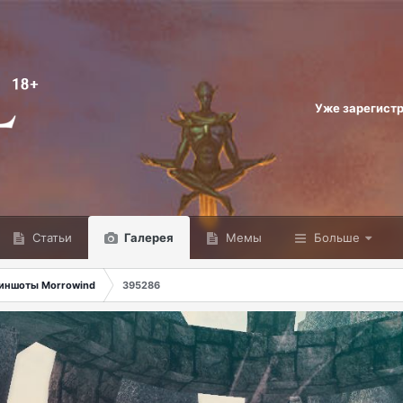
Уже зарегист
Статьи
Галерея
Мемы
Больше
иншоты Morrowind
395286