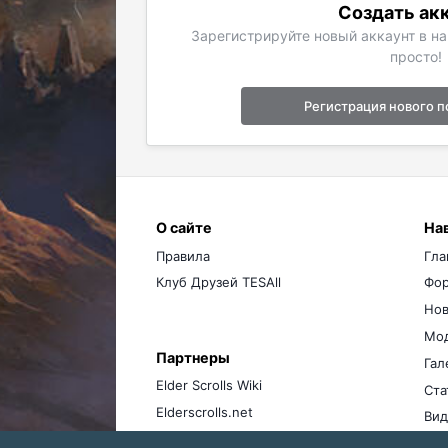
Создать ак
Зарегистрируйте новый аккаунт в н
просто!
Регистрация нового п
О сайте
На
Правила
Гла
Клуб Друзей TESAll
Фо
Нов
Мо
Партнеры
Гал
Elder Scrolls Wiki
Ста
Elderscrolls.net
Вид
Ме