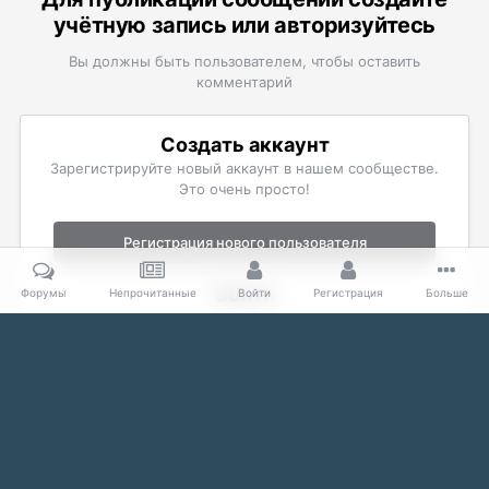
учётную запись или авторизуйтесь
Вы должны быть пользователем, чтобы оставить
комментарий
Создать аккаунт
Зарегистрируйте новый аккаунт в нашем сообществе.
Это очень просто!
Регистрация нового пользователя
Войти
Форумы
Непрочитанные
Войти
Регистрация
Больше
Уже есть аккаунт? Войти в систему.
Войти
Главная
Галерея
The Elder Scrolls
Скриншоты Morrowind