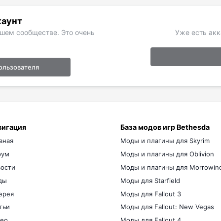
каунт
ашем сообществе. Это очень
Уже есть акк
ользователя
вигация
База модов игр Bethesda
вная
Моды и плагины для Skyrim
рум
Моды и плагины для Oblivion
ости
Моды и плагины для Morrowin
ды
Моды для Starfield
ерея
Моды для Fallout 3
тьи
Моды для Fallout: New Vegas
ео
Моды для Fallout 4