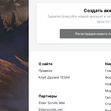
Создать ак
Зарегистрируйте новый аккаунт в н
просто!
Регистрация нового п
О сайте
На
Правила
Гла
Клуб Друзей TESAll
Фо
Нов
Мо
Партнеры
Гал
Elder Scrolls Wiki
Ста
Elderscrolls.net
Вид