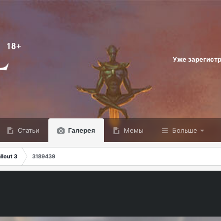
Уже зарегист
Статьи
Галерея
Мемы
Больше
lout 3
3189439