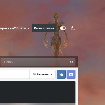
рированы? Войти
Регистрация
Активность
VK
Discord