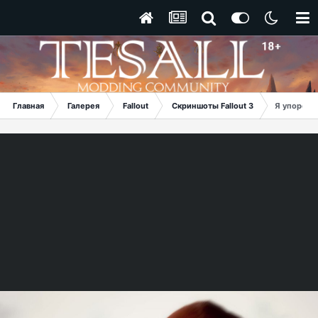
Главная
Галерея
Fallout
Скриншоты Fallout 3
Я упоролс