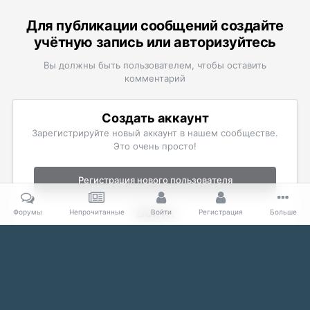
Для публикации сообщений создайте
учётную запись или авторизуйтесь
Вы должны быть пользователем, чтобы оставить
комментарий
Создать аккаунт
Зарегистрируйте новый аккаунт в нашем сообществе.
Это очень просто!
Регистрация нового пользователя
Войти
Форумы
Непрочитанные
Войти
Регистрация
Больше
Уже есть аккаунт? Войти в систему.
Войти