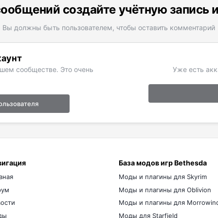
ообщений создайте учётную запись 
Вы должны быть пользователем, чтобы оставить комментарий
каунт
ашем сообществе. Это очень
Уже есть акк
ользователя
вигация
База модов игр Bethesda
вная
Моды и плагины для Skyrim
рум
Моды и плагины для Oblivion
ости
Моды и плагины для Morrowin
ды
Моды для Starfield