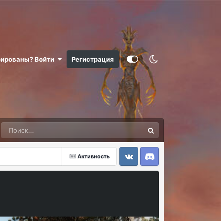
рированы? Войти
Регистрация
Активность
VK
Discord