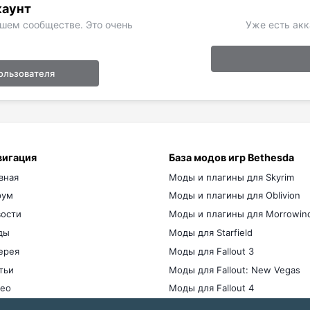
каунт
ашем сообществе. Это очень
Уже есть акк
ользователя
вигация
База модов игр Bethesda
вная
Моды и плагины для Skyrim
рум
Моды и плагины для Oblivion
ости
Моды и плагины для Morrowin
ды
Моды для Starfield
ерея
Моды для Fallout 3
тьи
Моды для Fallout: New Vegas
ео
Моды для Fallout 4
мы