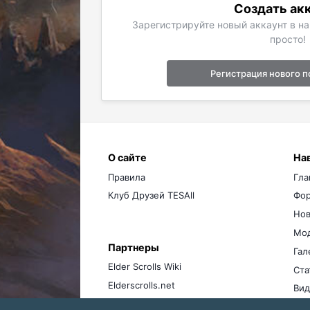
Создать ак
Зарегистрируйте новый аккаунт в н
просто!
Регистрация нового п
О сайте
На
Правила
Гла
Клуб Друзей TESAll
Фо
Нов
Мо
Партнеры
Гал
Elder Scrolls Wiki
Ста
Elderscrolls.net
Вид
Ме