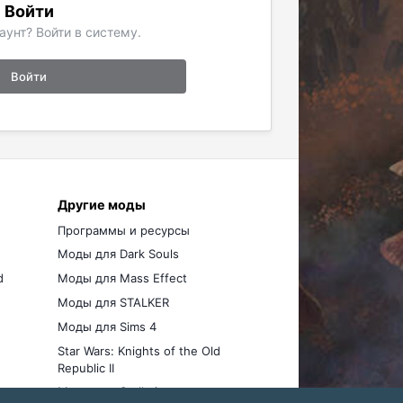
Войти
аунт? Войти в систему.
Войти
Другие моды
Программы и ресурсы
Моды для Dark Souls
d
Моды для Mass Effect
Моды для STALKER
Моды для Sims 4
Star Wars: Knights of the Old
Republic II
Моды для Stellaris