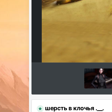
шерсть в клочья .__.