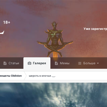
Уже зарегист
Статьи
Галерея
Мемы
Больше
иншоты Oblivion
шерсть в клочья .__.