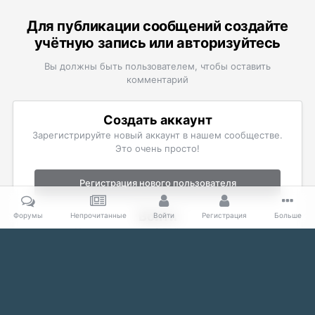
Для публикации сообщений создайте
учётную запись или авторизуйтесь
Вы должны быть пользователем, чтобы оставить
комментарий
Создать аккаунт
Зарегистрируйте новый аккаунт в нашем сообществе.
Это очень просто!
Регистрация нового пользователя
Войти
Форумы
Непрочитанные
Войти
Регистрация
Больше
Уже есть аккаунт? Войти в систему.
Войти