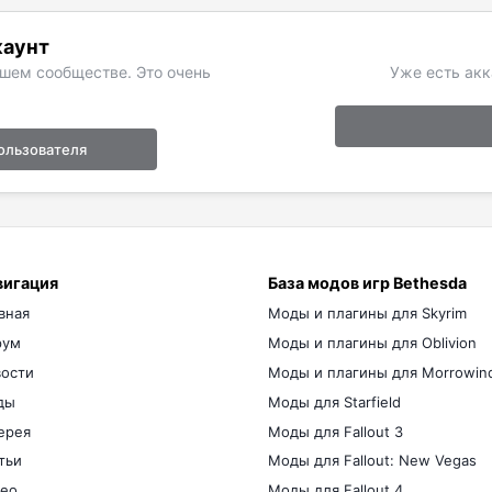
каунт
ашем сообществе. Это очень
Уже есть акк
ользователя
вигация
База модов игр Bethesda
вная
Моды и плагины для Skyrim
рум
Моды и плагины для Oblivion
ости
Моды и плагины для Morrowin
ды
Моды для Starfield
ерея
Моды для Fallout 3
тьи
Моды для Fallout: New Vegas
ео
Моды для Fallout 4