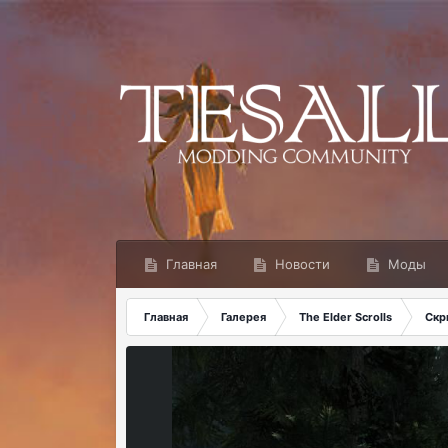
Главная
Новости
Моды
Главная
Галерея
The Elder Scrolls
Скр