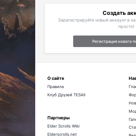
Создать ак
Зарегистрируйте новый аккаунт в н
просто!
Регистрация нового п
О сайте
На
Правила
Гла
Клуб Друзей TESAll
Фо
Нов
Мо
Партнеры
Гал
Elder Scrolls Wiki
Ста
Elderscrolls.net
Вид