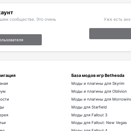
каунт
ашем сообществе. Это очень
Уже есть акк
ользователя
вигация
База модов игр Bethesda
вная
Моды и плагины для Skyrim
рум
Моды и плагины для Oblivion
ости
Моды и плагины для Morrowin
ды
Моды для Starfield
ерея
Моды для Fallout 3
тьи
Моды для Fallout: New Vegas
ео
Моды для Fallout 4