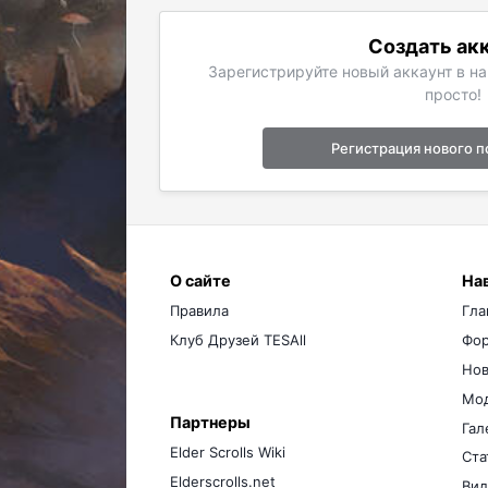
Создать ак
Зарегистрируйте новый аккаунт в н
просто!
Регистрация нового п
О сайте
На
Правила
Гла
Клуб Друзей TESAll
Фо
Нов
Мо
Партнеры
Гал
Elder Scrolls Wiki
Ста
Elderscrolls.net
Вид