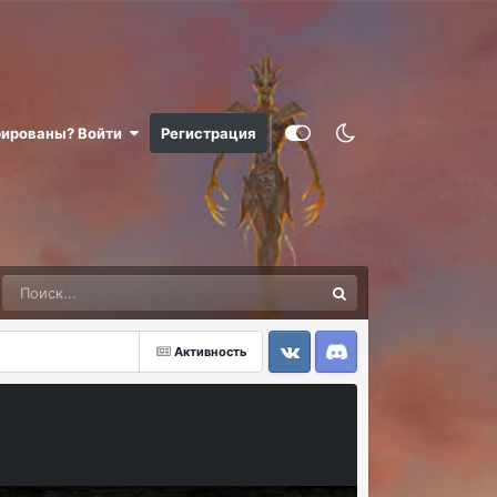
рированы? Войти
Регистрация
Активность
VK
Discord