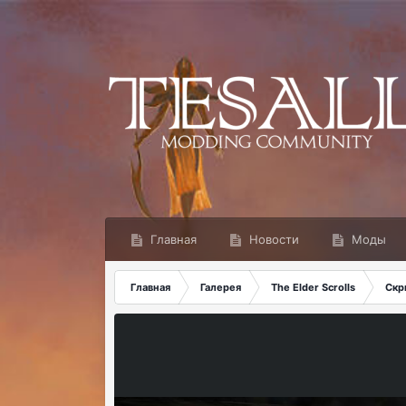
Главная
Новости
Моды
Главная
Галерея
The Elder Scrolls
Скр