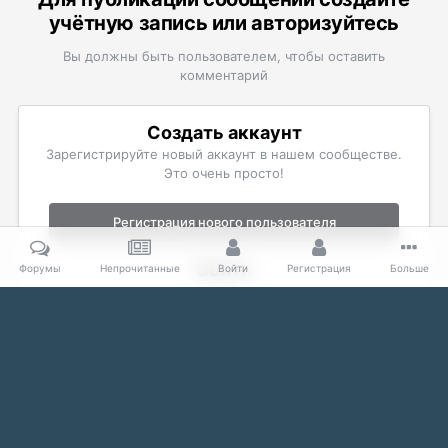
учётную запись или авторизуйтесь
Вы должны быть пользователем, чтобы оставить
комментарий
Создать аккаунт
Зарегистрируйте новый аккаунт в нашем сообществе.
Это очень просто!
Регистрация нового пользователя
Войти
Форумы
Непрочитанные
Войти
Регистрация
Больше
Уже есть аккаунт? Войти в систему.
Войти
Главная
Галерея
The Elder Scrolls
Скриншоты Skyrim
Пр