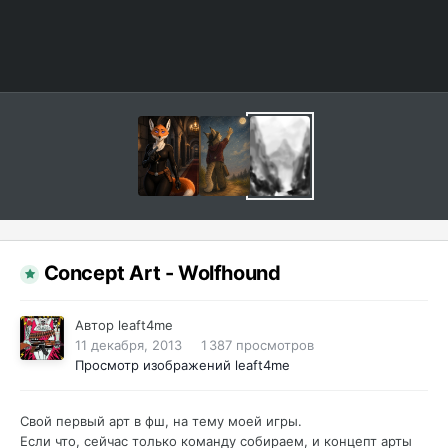
Concept Art - Wolfhound
Автор
leaft4me
11 декабря, 2013
1 387 просмотров
Просмотр изображений leaft4me
Свой первый арт в фш, на тему моей игры.
Если что, сейчас только команду собираем, и концепт арты