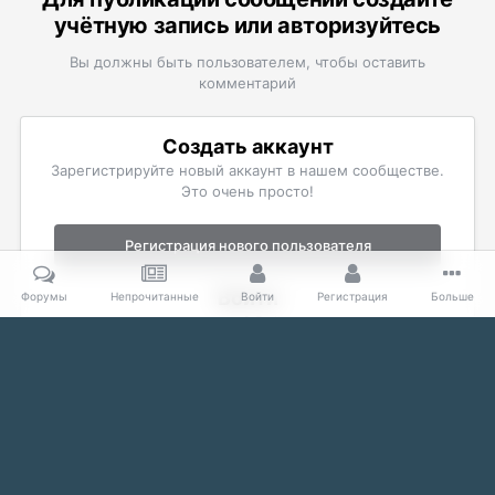
учётную запись или авторизуйтесь
Вы должны быть пользователем, чтобы оставить
комментарий
Создать аккаунт
Зарегистрируйте новый аккаунт в нашем сообществе.
Это очень просто!
Регистрация нового пользователя
Войти
Форумы
Непрочитанные
Войти
Регистрация
Больше
Уже есть аккаунт? Войти в систему.
Войти
Главная
Галерея
The Elder Scrolls
Скриншоты Skyrim
За