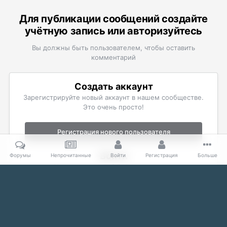
Для публикации сообщений создайте
учётную запись или авторизуйтесь
Вы должны быть пользователем, чтобы оставить
комментарий
Создать аккаунт
Зарегистрируйте новый аккаунт в нашем сообществе.
Это очень просто!
Регистрация нового пользователя
Войти
Форумы
Непрочитанные
Войти
Регистрация
Больше
Уже есть аккаунт? Войти в систему.
Войти