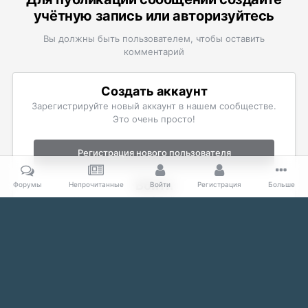
учётную запись или авторизуйтесь
Вы должны быть пользователем, чтобы оставить
комментарий
Создать аккаунт
Зарегистрируйте новый аккаунт в нашем сообществе.
Это очень просто!
Регистрация нового пользователя
Войти
Форумы
Непрочитанные
Войти
Регистрация
Больше
Уже есть аккаунт? Войти в систему.
Войти
Главная
Галерея
The Elder Scrolls
Фан-арт и комиксы
А