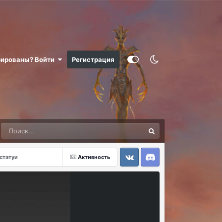
рированы? Войти
Регистрация
статуи
Активность
VK
Discord