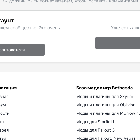
Вы должны быть пользователем, чтобы оставить комментарий
каунт
ашем сообществе. Это очень
Уже есть акк
ользователя
вигация
База модов игр Bethesda
вная
Моды и плагины для Skyrim
рум
Моды и плагины для Oblivion
ости
Моды и плагины для Morrowin
ды
Моды для Starfield
ерея
Моды для Fallout 3
тьи
Моды для Fallout: New Vegas