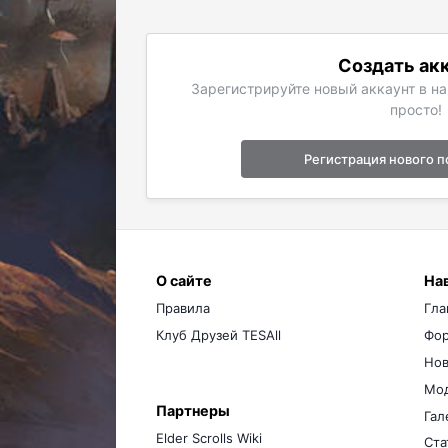
Создать ак
Зарегистрируйте новый аккаунт в н
просто!
Регистрация нового п
О сайте
На
Правила
Гла
Клуб Друзей TESAll
Фо
Нов
Мо
Партнеры
Гал
Elder Scrolls Wiki
Ста