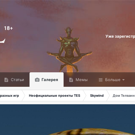
Уже зарегист
Статьи
Галерея
Мемы
Больше
разных игр
Неофициальные проекты TES
Skywind
Дом Телванн