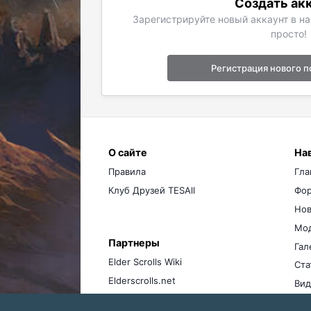
Создать ак
Зарегистрируйте новый аккаунт в н
просто!
Регистрация нового п
О сайте
На
Правила
Гла
Клуб Друзей TESAll
Фо
Нов
Мо
Партнеры
Гал
Elder Scrolls Wiki
Ста
Elderscrolls.net
Вид
Ме