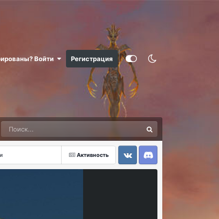
рированы? Войти
Регистрация
и
Активность
VK
Discord