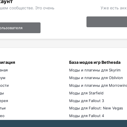
каунт
ашем сообществе. Это очень
Уже есть акк
ользователя
вигация
База модов игр Bethesda
вная
Моды и плагины для Skyrim
рум
Моды и плагины для Oblivion
ости
Моды и плагины для Morrowin
ды
Моды для Starfield
ерея
Моды для Fallout 3
тьи
Моды для Fallout: New Vegas
ео
Моды для Fallout 4
мы