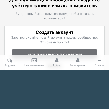
учётную запись или авторизуйтесь
Вы должны быть пользователем, чтобы оставить
комментарий
Создать аккаунт
Зарегистрируйте новый аккаунт в нашем сообществе.
Это очень просто!
Регистрация нового пользователя
Войти
Форумы
Непрочитанные
Войти
Регистрация
Больше
Уже есть аккаунт? Войти в систему.
Войти
Главная
Галерея
Неофициальные проекты разных игр
Неоф