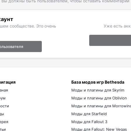
Вы должны быть пользователем, чтобы оставить комментарий
каунт
ашем сообществе. Это очень
Уже есть акк
ользователя
вигация
База модов игр Bethesda
вная
Моды и плагины для Skyrim
рум
Моды и плагины для Oblivion
ости
Моды и плагины для Morrowin
ды
Моды для Starfield
ерея
Моды для Fallout 3
тьи
Моды для Fallout: New Vegas