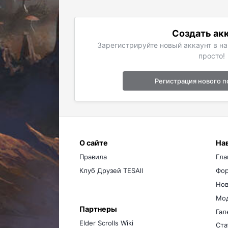
Создать ак
Зарегистрируйте новый аккаунт в н
просто!
Регистрация нового п
О сайте
На
Правила
Гла
Клуб Друзей TESAll
Фо
Нов
Мо
Партнеры
Гал
Elder Scrolls Wiki
Ста