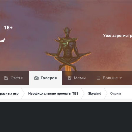
Уже зарегист
Статьи
Галерея
Мемы
Больше
разных игр
Неофициальные проекты TES
Skywind
Огрим