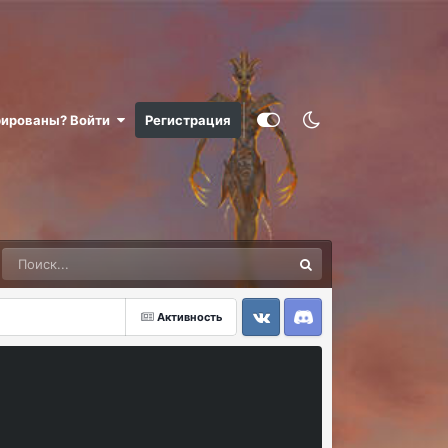
рированы? Войти
Регистрация
Активность
VK
Discord